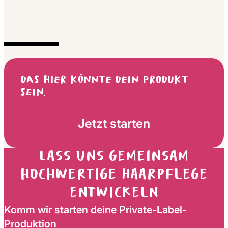
Mehr Infor
Shampoo für die tägliche
DAS HIER KÖNNTE DEIN PRODUKT
SEIN.
Haarpflege – sanfte Reinigung mit
Wirkung
Jetzt starten
Lass uns gemeinsam
hochwertige Haarpflege
entwickeln
Komm wir starten deine Private-Label-
Produktion