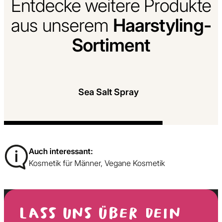
Entdecke weitere Produkte
Haarstyling-
aus unserem
Sortiment
Mehr Infor
Sea Salt Spray
Sea Salt Spray für natürliche Textur –
lässige Looks mit Struktur
Auch interessant:
Kosmetik für Männer
,
Vegane Kosmetik
LASS UNS ÜBER DEIN