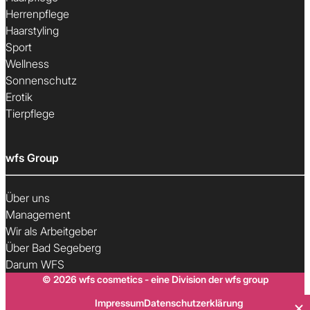
Herrenpflege
Haarstyling
Sport
Wellness
Sonnenschutz
Erotik
Tierpflege
wfs Group
Über uns
Management
Wir als Arbeitgeber
Über Bad Segeberg
Darum WFS
© 2026 wfs cosmetics - eine Division der wfs group
Impressum
Datenschutzerklärung