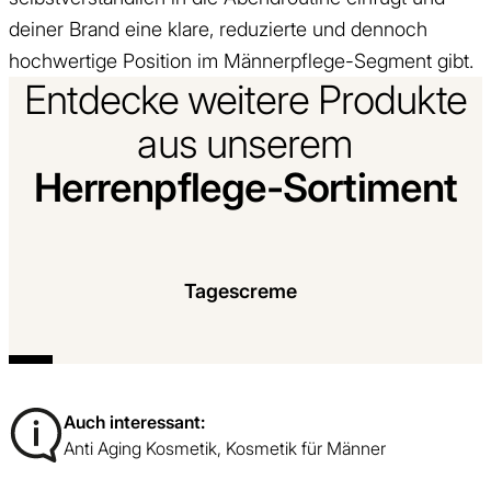
deiner Brand eine klare, reduzierte und dennoch
hochwertige Position im Männerpflege-Segment gibt.
Entdecke weitere Produkte
aus unserem
Herrenpflege-Sortiment
Mehr Infor
Tagescreme
Tagescreme für Männer – unkomplizierte
Pflege für den ganzen Tag
Auch interessant:
Anti Aging Kosmetik
,
Kosmetik für Männer