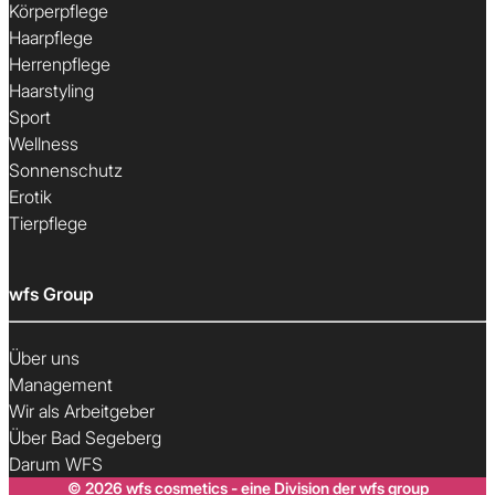
Körperpflege
Haarpflege
Herrenpflege
Haarstyling
Sport
Wellness
Sonnenschutz
Erotik
Tierpflege
wfs Group
Über uns
Management
Wir als Arbeitgeber
Über Bad Segeberg
Darum WFS
© 2026 wfs cosmetics - eine Division der wfs group