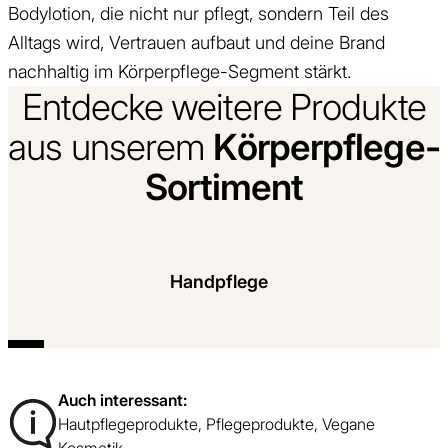
Bodylotion, die nicht nur pflegt, sondern Teil des
Alltags wird, Vertrauen aufbaut und deine Brand
nachhaltig im Körperpflege-Segment stärkt.
Entdecke weitere Produkte
Körperpflege-
aus unserem
Sortiment
Mehr Infor
Handpflege
Handpflege mit Wirkung – sanfte Pflege für
beanspruchte Hände im Alltag
Auch interessant:
Hautpflegeprodukte
,
Pflegeprodukte
,
Vegane
Kosmetik