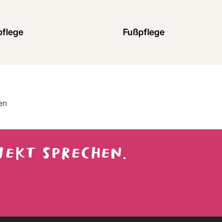
Mehr Informationen anzeigen
Mehr Info
flege
Fußpflege
mit Wirkung
Fußpflege für gepflegte
ge für
Füße – wohltuend &
te Hände im
zuverlässig im Alltag
en
JEKT SPRECHEN.