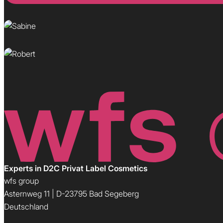
Wunscherfüllerin
Robert
Kundenversteher
Experts in D2C Privat Label Cosmetics
wfs group
Asternweg 11 | D-23795 Bad Segeberg
Deutschland