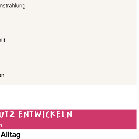
nstrahlung.
lt.
en.
hutz entwickeln
n
Alltag