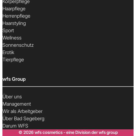
Körperpflege
Haarpflege
Herrenpflege
Haarstyling
Sport
Wellness
Sonnenschutz
Erotik
Tierpflege
wfs Group
Über uns
Management
Wir als Arbeitgeber
Über Bad Segeberg
Darum WFS
© 2026 wfs cosmetics - eine Division der wfs group